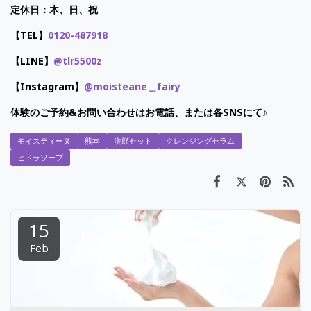
定休日：木、日、祝
【
TEL
】
0120-487918
【LINE】
@tlr5500z
【Instagram】
@moisteane＿fairy
体
験のご予約
&
お問い合わせはお電話、または各SNSにて
♪
モイスティーヌ
熊本
洗顔セット
クレンジングセラム
ヒドラソープ
15
Feb