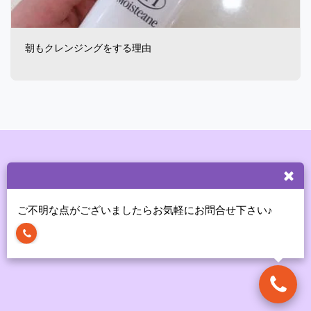
朝もクレンジングをする理由
ホーム
私たちの想い
サービス
お客様の声
その他
モイスティーヌ 平成大通りサロン
著作権 © 2026 全著作権所有
ご不明な点がございましたらお気軽にお問合せ下さい♪