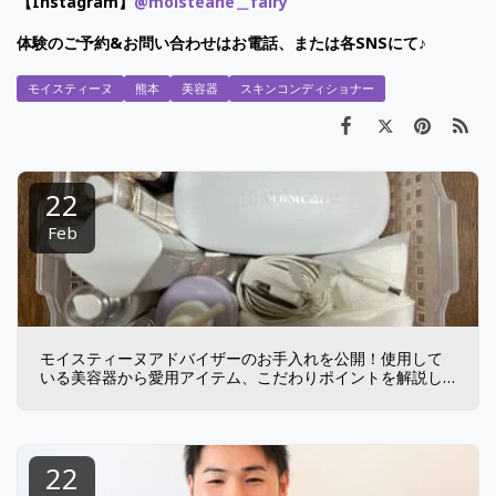
【Instagram】
@moisteane＿fairy
体
験のご予約
&
お問い合わせはお電話、または各SNSにて
♪
モイスティーヌ
熊本
美容器
スキンコンディショナー
22
Feb
モイスティーヌアドバイザーのお手入れを公開！使用して
いる美容器から愛用アイテム、こだわりポイントを解説し
ます
22