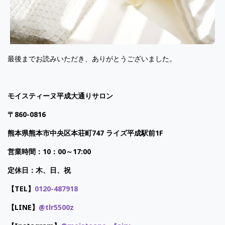
最後までお読みいただき、ありがとうございました。
モイスティーヌ平成大通りサロン
〒
860-0816
熊本県熊本市中央区本荘町
747
ライズ平成駅前
1F
営業時間：
10
：
00
～
17:00
定休日：木、日、祝
【
TEL
】
0120-487918
【LINE】
@tlr5500z